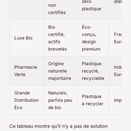
zéro
atelier
non
plastique
certifiés
Bio
Éco-
certifié,
conçu,
France 
Luxe Bio
actifs
design
Europe
brevetés
premium
Origine
Plastique
Pharmacie
Industri
naturelle
recyclé,
Verte
Europe
majoritaire
recyclable
Grande
Naturels,
Plastique
Distribution
parfois peu
Importé
à recycler
Éco
de bio
Ce tableau montre qu’il n’y a pas de solution