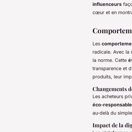
influenceurs
faço
cœur et en montra
Comportemen
Les
comportemen
radicale. Avec la 
la norme. Cette
é
transparence et d
produits, leur im
Changements de
Les acheteurs pri
éco-responsabl
au-delà du simple 
Impact de la dig