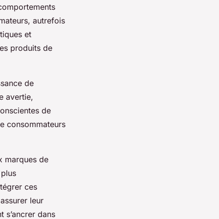
s comportements
ateurs, autrefois
tiques et
es produits de
ssance de
 avertie,
conscientes de
n de consommateurs
ux marques de
 plus
ntégrer ces
assurer leur
nt s’ancrer dans