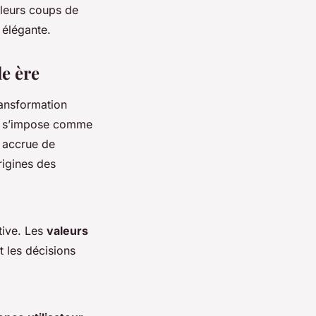
leurs coups de
 élégante.
e ère
ansformation
uxe s’impose comme
 accrue de
rigines des
tive. Les
valeurs
 les décisions