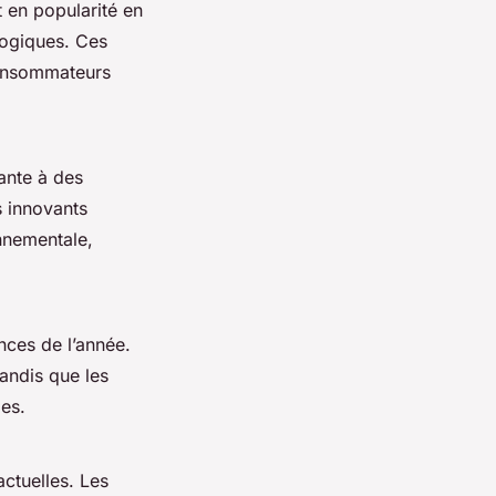
en popularité en
logiques. Ces
consommateurs
ante à des
s innovants
nnementale,
nces de l’année.
andis que les
les.
ctuelles. Les