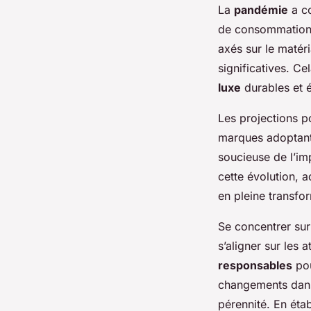
La
pandémie
a co
de consommation 
axés sur le matér
significatives. C
luxe
durables et é
Les projections p
marques adoptant 
soucieuse de l’im
cette évolution, 
en pleine transfo
Se concentrer sur
s’aligner sur les
responsables
pou
changements dans 
pérennité. En étab