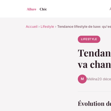
Accueil
›
Lifestyle
›
Tendance lifestyle de luxe: qu'e
LIFESTYLE
Tendanc
va chan
M
Mélina
20 déc
Évolution d