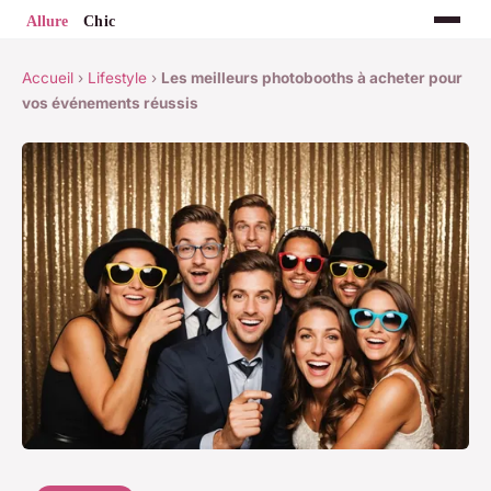
Accueil
›
Lifestyle
›
Les meilleurs photobooths à acheter pour
vos événements réussis